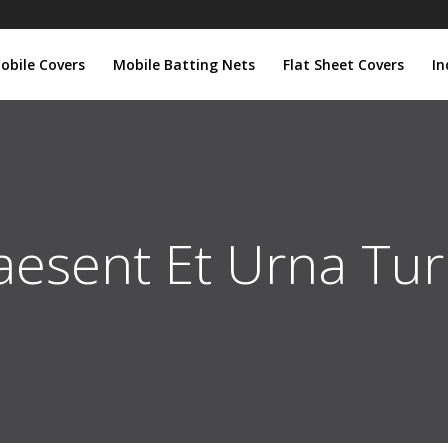
obile Covers
Mobile Batting Nets
Flat Sheet Covers
In
aesent Et Urna Tur