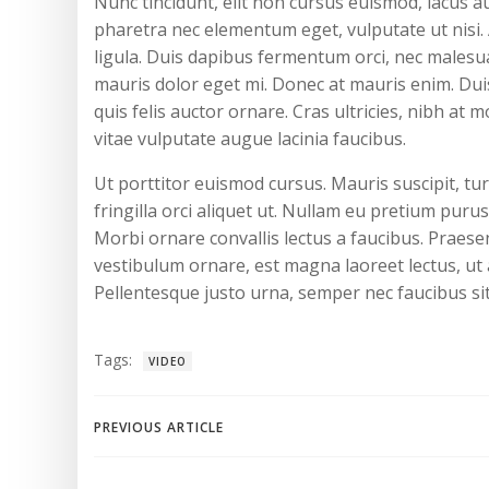
Nunc tincidunt, elit non cursus euismod, lacus a
pharetra nec elementum eget, vulputate ut nisi. 
ligula. Duis dapibus fermentum orci, nec malesuad
mauris dolor eget mi. Donec at mauris enim. Duis n
quis felis auctor ornare. Cras ultricies, nibh at 
vitae vulputate augue lacinia faucibus.
Ut porttitor euismod cursus. Mauris suscipit, turp
fringilla orci aliquet ut. Nullam eu pretium pu
Morbi ornare convallis lectus a faucibus. Praesen
vestibulum ornare, est magna laoreet lectus, ut a
Pellentesque justo urna, semper nec faucibus si
Tags:
VIDEO
Post
PREVIOUS ARTICLE