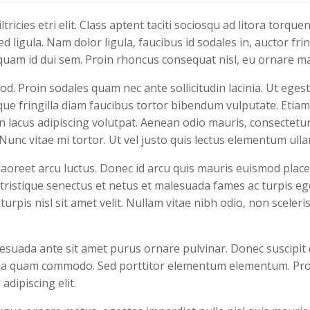
tricies etri elit. Class aptent taciti sociosqu ad litora torq
ed ligula. Nam dolor ligula, faucibus id sodales in, auctor fr
liquam id dui sem. Proin rhoncus consequat nisl, eu ornare ma
d. Proin sodales quam nec ante sollicitudin lacinia. Ut eg
sque fringilla diam faucibus tortor bibendum vulputate. Etia
 lacus adipiscing volutpat. Aenean odio mauris, consectetur 
 Nunc vitae mi tortor. Ut vel justo quis lectus elementum ulla
aoreet arcu luctus. Donec id arcu quis mauris euismod placer
ristique senectus et netus et malesuada fames ac turpis ege
urpis nisl sit amet velit. Nullam vitae nibh odio, non sceler
lesuada ante sit amet purus ornare pulvinar. Donec suscipit
la quam commodo. Sed porttitor elementum elementum. Proin
dipiscing elit.