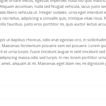
ugue ornare metus, egestas imperdiet nulla nisl quis mauris
Aliquam accumsan, nulla sed feugiat vehicula, lacus justo sem
a libero vehicula ut. Integer sodales, urna eget interdum ele
isi tellus, adipiscing a convallis quis, tristique vitae risus.
mollis faucibus, justo eros porttitor mi, quis auctor lectus ar
is ut dapibus rhoncus, odio erat egestas orci, in sollicitudin
rus. Maecenas fermentum posuere sem vel posuere. Lorem ipsum
t et urna turpis. Fusce tincidunt augue in velit tincidunt se
dipiscing massa odio sed turpis. In nec lorem porttitor urna
t amet, aliquam at mi. Maecenas eget diam nec mi dignissim 
Post