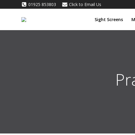
Skip
01925 853803
Click to Email Us
to
content
Sight Screens
M
Pr