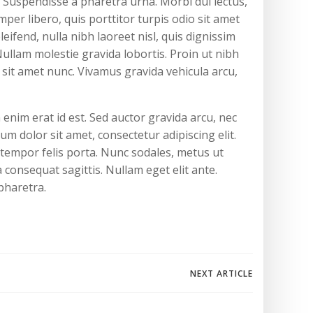
. Suspendisse a pharetra urna. Morbi dui lectus,
per libero, quis porttitor turpis odio sit amet
ifend, nulla nibh laoreet nisl, quis dignissim
 Nullam molestie gravida lobortis. Proin ut nibh
cu sit amet nunc. Vivamus gravida vehicula arcu,
 enim erat id est. Sed auctor gravida arcu, nec
 dolor sit amet, consectetur adipiscing elit.
d tempor felis porta. Nunc sodales, metus ut
 consequat sagittis. Nullam eget elit ante.
pharetra.
NEXT ARTICLE