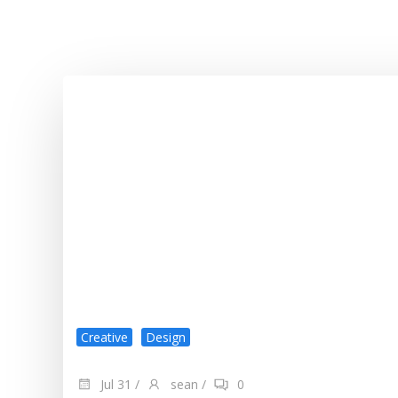
Creative
Design
Jul 31
/
sean
/
0