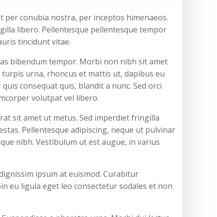
uent per conubia nostra, per inceptos himenaeos.
ingilla libero. Pellentesque pellentesque tempor
uris tincidunt vitae.
estas bibendum tempor. Morbi non nibh sit amet
m turpis urna, rhoncus et mattis ut, dapibus eu
quis consequat quis, blandit a nunc. Sed orci
mcorper volutpat vel libero.
at sit amet ut metus. Sed imperdiet fringilla
stas. Pellentesque adipiscing, neque ut pulvinar
isque nibh. Vestibulum ut est augue, in varius
 dignissim ipsum at euismod. Curabitur
 eu ligula eget leo consectetur sodales et non