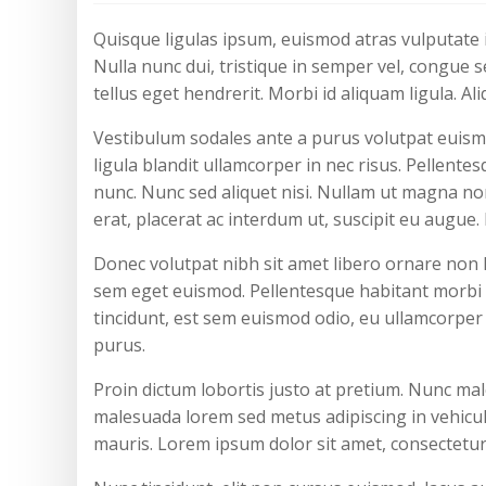
Quisque ligulas ipsum, euismod atras vulputate il
Nulla nunc dui, tristique in semper vel, congue s
tellus eget hendrerit. Morbi id aliquam ligula. A
Vestibulum sodales ante a purus volutpat euismo
ligula blandit ullamcorper in nec risus. Pellente
nunc. Nunc sed aliquet nisi. Nullam ut magna non
erat, placerat ac interdum ut, suscipit eu augue.
Donec volutpat nibh sit amet libero ornare non l
sem eget euismod. Pellentesque habitant morbi t
tincidunt, est sem euismod odio, eu ullamcorper t
purus.
Proin dictum lobortis justo at pretium. Nunc ma
malesuada lorem sed metus adipiscing in vehicu
mauris. Lorem ipsum dolor sit amet, consectetur a